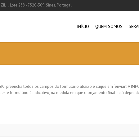
ZIL II, Lote 238 - 7520-309. Sines, Portugal
INÍCIO
QUEM SOMOS
SERV
C, preencha todos os campos do formulário abaixo e clique em “enviar”. A IMP
este formulário é indicativo, na medida em que o orçamento final está dependen